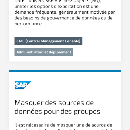
Dans l’univers SAP BusinessObjects (BO),
limiter les options d’exportation est une
demande fréquente, généralement motivée par
des besoins de gouvernance de données ou de
performance...
CMC (Central Management Console)
Administration et déploiement
Masquer des sources de
données pour des groupes
d’utilisateurs spécifiques lors
Il est nécessaire de masquer une de source de
de la création d’un document