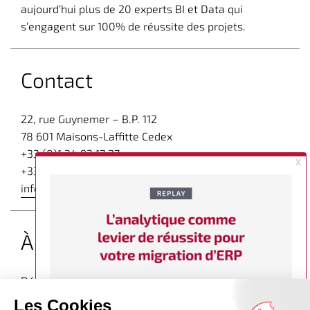
aujourd’hui plus de 20 experts BI et Data qui
s’engagent sur 100% de réussite des projets.
Contact
22, rue Guynemer – B.P. 112
78 601 Maisons-Laffitte Cedex
+33 (0)1 34 93 17 27
+33 (0)1 34 93 49 49
infos@tvhconsulting.com
À propos
Découvrez d’autres articles expert sur
le blog de TVH
Consulting dédié à la Business Intelligence