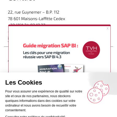
22, rue Guynemer – B.P. 112
78 601 Maisons-Laffitte Cedex
+33 (0)1 34 93 17 27
+33 (0)1 34 93 49 49
infos@tvhconsulting.com
À propos
Découvrez d’autres articles expert sur
le blog de TVH
Consulting dédié à la Business Intelligence
–
Le groupe
–
Recrutement
–
Contact