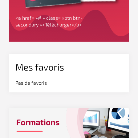
<a href= »# » class= »btn btn-
secondary »>Télécharger</a>
Mes favoris
Pas de favoris