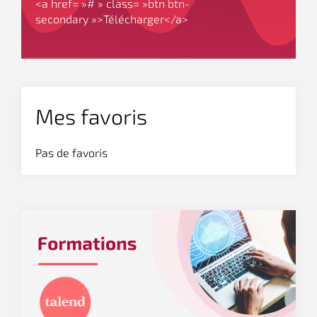
<a href= »# » class= »btn btn-
secondary »>Télécharger</a>
Mes favoris
Pas de favoris