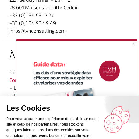
78 601 Maisons-Laffitte Cedex
+33 (0)1 34 93 17 27
+33 (0)1 34 93 49 49
infos@tvhconsulting.com
À propos
Découvrez d’autres articles expert sur
le blog de TVH
Consulting dédié à la Business Intelligence
–
Le groupe
–
Recrutement
–
Contact
Mentions légales
Politique de confidentialité