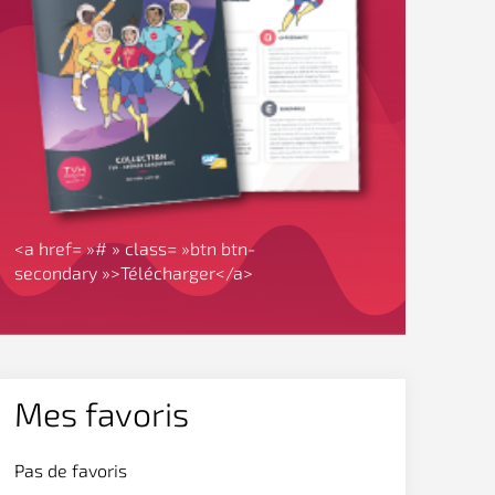
<a href= »# » class= »btn btn-
secondary »>Télécharger</a>
Mes favoris
Pas de favoris