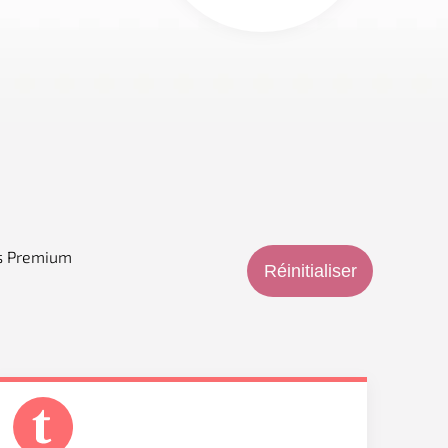
ls Premium
Réinitialiser
ls Premium