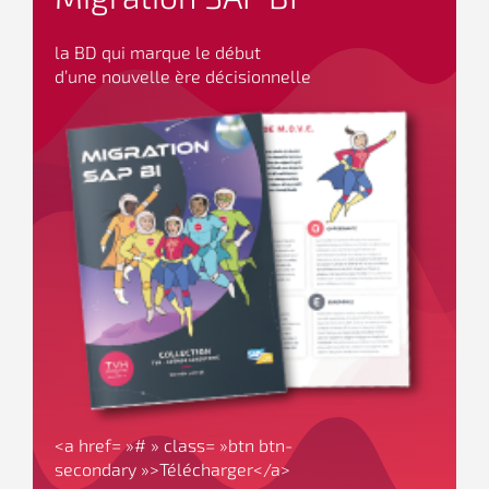
la BD qui marque le début
d’une nouvelle ère décisionnelle
<a href= »# » class= »btn btn-
secondary »>Télécharger</a>