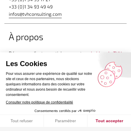
+33 (0)1 34 93 49 49
infos@tvhconsulting.com
À propos
Découvrez d’autres articles expert sur
le blog de TVH
Consulting dédié à la Business Intelligence
–
Le groupe
–
Recrutement
–
Contact
Mentions légales
Politique de confidentialité