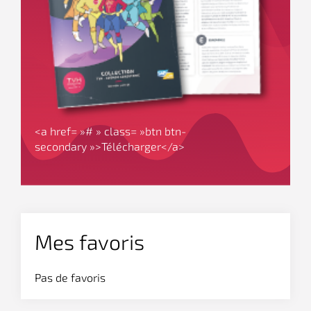
<a href= »# » class= »btn btn-
secondary »>Télécharger</a>
Mes favoris
Pas de favoris