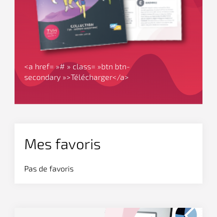
<a href= »# » class= »btn btn-
secondary »>Télécharger</a>
Mes favoris
Pas de favoris