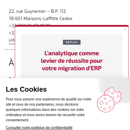
22, rue Guynemer – B.P. 112
78 601 Maisons-Laffitte Cedex
+33 (0)1 34 93 17 27
+33 (0)1 34 93 49 49
infos@tvhconsulting.com
À propos
Découvrez d’autres articles expert sur
le blog de TVH
Consulting dédié à la Business Intelligence
–
Le groupe
–
Recrutement
–
Contact