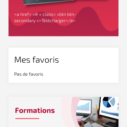
<a href= »# » class= »btn btn-
secondary »>Télécharger</a>
Mes favoris
Pas de favoris