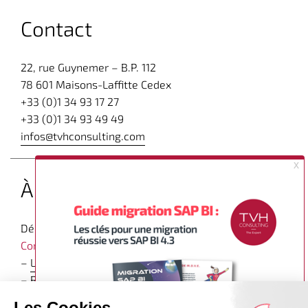
Contact
22, rue Guynemer – B.P. 112
78 601 Maisons-Laffitte Cedex
+33 (0)1 34 93 17 27
+33 (0)1 34 93 49 49
infos@tvhconsulting.com
À propos
Découvrez d’autres articles expert sur
le blog de TVH
Consulting dédié à la Business Intelligence
–
Le groupe
–
Recrutement
–
Contact