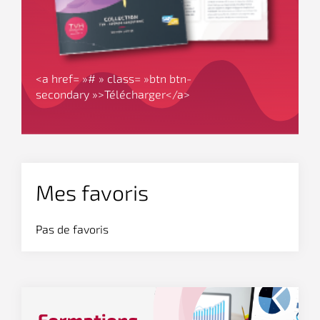
<a href= »# » class= »btn btn-
secondary »>Télécharger</a>
Mes favoris
Pas de favoris